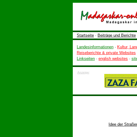
Startseite
·
Beiträge und Berichte
Landesinformationen
·
Kultur, Lan
Reiseberichte & private Websites
Linkseiten
·
english websites
·
sit
Anzeige
:
Idee der Straße