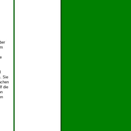
ber
em
e
l
. Sie
ächen
f die
on
en