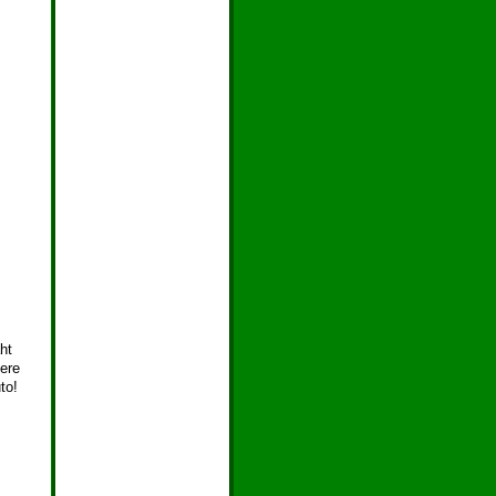
ht
ere
to!