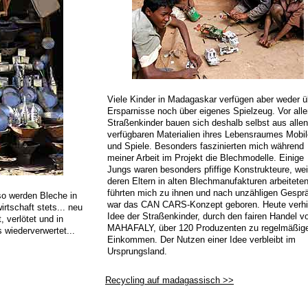
Viele Kinder in Madagaskar verfügen aber weder ü
Ersparnisse noch über eigenes Spielzeug. Vor all
Straßenkinder bauen sich deshalb selbst aus allen
verfügbaren Materialien ihres Lebensraumes Mobil
und Spiele. Besonders faszinierten mich während
meiner Arbeit im Projekt die Blechmodelle. Einige
Jungs waren besonders pfiffige Konstrukteure, wei
deren Eltern in alten Blechmanufakturen arbeiteten
führten mich zu ihnen und nach unzähligen Gespr
lso werden Bleche in
war das CAN CARS-Konzept geboren. Heute verhil
irtschaft stets... neu
Idee der Straßenkinder, durch den fairen Handel v
 verlötet und in
MAHAFALY, über 120 Produzenten zu regelmäßig
 wiederverwertet...
Einkommen. Der Nutzen einer Idee verbleibt im
Ursprungsland.
Recycling auf madagassisch >>