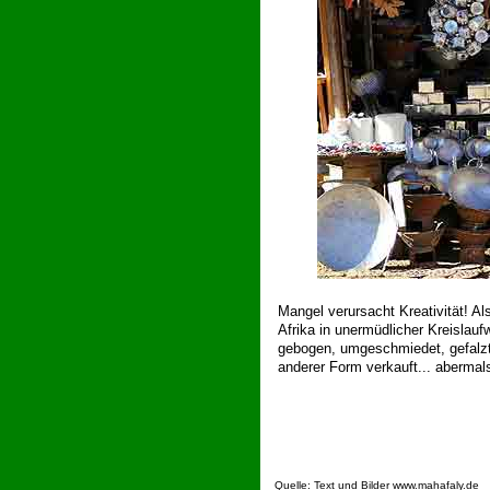
Mangel verursacht Kreativität! A
Afrika in unermüdlicher Kreislaufw
gebogen, umgeschmiedet, gefalzt,
anderer Form verkauft... abermals
Quelle: Text und Bilder
www.mahafaly.de