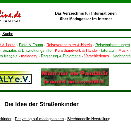
Das Verzeichnis für Informationen
über Madagaskar im Internet
·
Suche
d & Leute
·
Flora & Fauna
·
Reiseveranstalter & Hotels
·
Reisevorbereitungen
·
Soziales & Entwicklungshilfe
·
Kunsthandwerk & Handel
·
Literatur
·
Musik
·
es français
·
malagasy
·
Regierung & Diplomatie
·
Verschiedenes
·
Nachrichte
Die Idee der Straßenkinder
nkinder
·
Recycling auf madagassisch
·
Blechmodelle Herstellung