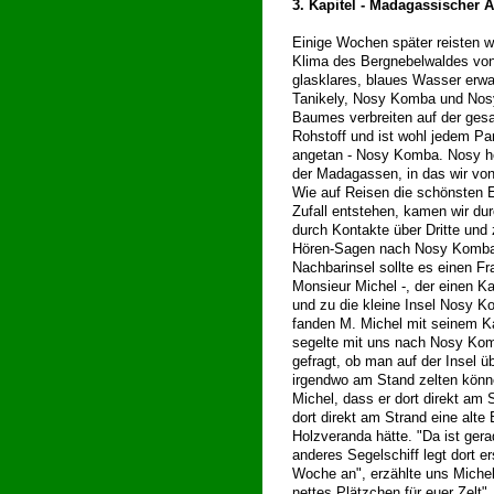
3. Kapitel - Madagassischer 
Einige Wochen später reisten w
Klima des Bergnebelwaldes von 
glasklares, blaues Wasser erwa
Tanikely, Nosy Komba und Nosy 
Baumes verbreiten auf der gesa
Rohstoff und ist wohl jedem Par
angetan - Nosy Komba. Nosy hei
der Madagassen, in das wir vo
Wie auf Reisen die schönsten E
Zufall entstehen, kamen wir du
durch Kontakte über Dritte und 
Hören-Sagen nach Nosy Komba.
Nachbarinsel sollte es einen Fr
Monsieur Michel -, der einen K
und zu die kleine Insel Nosy K
fanden M. Michel mit seinem K
segelte mit uns nach Nosy Kom
gefragt, ob man auf der Insel ü
irgendwo am Stand zelten könne
Michel, dass er dort direkt am 
dort direkt am Strand eine alte 
Holzveranda hätte. "Da ist ger
anderes Segelschiff legt dort er
Woche an", erzählte uns Michel
nettes Plätzchen für euer Zelt"