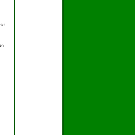
nkt
ren