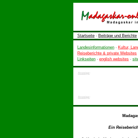
Startseite
·
Beiträge und Berichte
Landesinformationen
·
Kultur, Lan
Reiseberichte & private Websites
Linkseiten
·
english websites
·
sit
Anzeige
:
Anzeige
:
Madagas
Ein Reiseberic