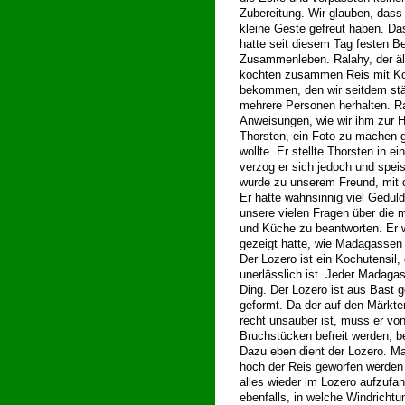
Zubereitung. Wir glauben, dass 
kleine Geste gefreut haben. 
hatte seit diesem Tag festen B
Zusammenleben. Ralahy, der äl
kochten zusammen Reis mit Ko
bekommen, den wir seitdem stän
mehrere Personen herhalten. Ra
Anweisungen, wie wir ihm zur H
Thorsten, ein Foto zu machen ga
wollte. Er stellte Thorsten in 
verzog er sich jedoch und spei
wurde zu unserem Freund, mit d
Er hatte wahnsinnig viel Gedul
unsere vielen Fragen über die 
und Küche zu beantworten. Er 
gezeigt hatte, wie Madagassen
Der Lozero ist ein Kochutensil
unerlässlich ist. Jeder Madaga
Ding. Der Lozero ist aus Bast g
geformt. Da der auf den Märkte
recht unsauber ist, muss er vo
Bruchstücken befreit werden, be
Dazu eben dient der Lozero. M
hoch der Reis geworfen werde
alles wieder im Lozero aufzufa
ebenfalls, in welche Windrichtu