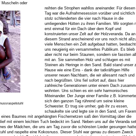
f Muscheln oder
reihten die Strophen wahllos aneinander. Für diesen
Tag war die Aufnahmesession vorüber und sichtlich
stolz schlenderten die vier nach Hause in die
umliegenden Hütten zu ihren Familien. Wir sorgten 
erst einmal für ein Dach über dem Kopf und
konstruierten unser Zelt auf der Holzveranda. Da an
diesem Strand anscheinend vor uns noch nicht allz
viele Menschen ein Zelt aufgebaut hatten, beobacht
uns neugierig ein versammeltes Publikum. Es blieb
aber nicht nur beim Staunen, sondern sie fassten al
mit an. Sie sammelten Holz und schlugen es mit
Steinen als Heringe in den Sand. Bald stand unser 
Hause wie eine Eins - dank der tatkräftigen Hilfe
unserer neuen Nachbarn, die wir allesamt nach und
nach begrüßten. Uns fiel sofort auf, dass hier
zahlreiche Generationen unter einem Dach zusam
wohnten. Uns schien es ein sehr harmonisches
Miteinander. Der Junge einer Familie z.B. kümmerte
sich den ganzen Tag rührend um seine kleine
nussraspelstuhl
Schwester. Er trug sie umher, gab ihr zu essen,
schaukelte sie und legte sie in den Sand, um Faxen
n eines Baumes mit angehängten Fischernetzen saß den Vormittag über die
lief mit einem leichten Tuch bedeckt im Sand. Neben uns auf die Veranda se
eines der Mädchen, die uns am Tag zuvor die schönsten Lieder gesungen hatte
stuhl und raspelte eine Kokosnuss. Dieser Stuhl war genau zu diesem Zweck