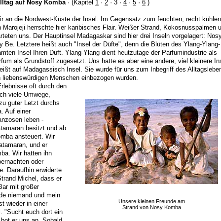
Alltag auf Nosy Komba
· (Kapitel
1
·
2
· 3 ·
4
·
5
·
6
)
ir an die Nordwest-Küste der Insel. Im Gegensatz zum feuchten, recht kühlen
Marojeji herrschte hier karibisches Flair. Weißer Strand, Kokosnusspalmen 
rteten uns. Der Hauptinsel Madagaskar sind hier drei Inseln vorgelagert: Nos
Be. Letztere heißt auch "Insel der Düfte", denn die Blüten des Ylang-Ylang-
mten Insel Ihren Duft. Ylang-Ylang dient heutzutage der Parfumindustrie als
fum als Grundstoff zugesetzt. Uns hatte es aber eine andere, viel kleinere In
ßt auf Madagassisch Insel. Sie wurde für uns zum Inbegriff des Alltagslebe
n liebenswürdigen Menschen einbezogen wurden.
rlebnisse oft durch den
rch viele Umwege,
zu guter Letzt durchs
 Auf einer
anzosen leben -
atamaran besitzt und ab
omba ansteuert. Wir
atamaran, und er
ba. Wir hatten ihn
bernachten oder
. Daraufhin erwiderte
Strand Michel, dass er
Bar mit großer
ade niemand und mein
Unsere kleinen Freunde am
st wieder in einer
Strand von Nosy Komba
. "Sucht euch dort ein
, bot er uns an. Sobald