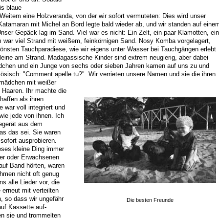
is blaue
Weitem eine Holzveranda, von der wir sofort vermuteten: Dies wird unser
 Katamaran mit Michel an Bord legte bald wieder ab, und wir standen auf eine
ser Gepäck lag im Sand. Viel war es nicht: Ein Zelt, ein paar Klamotten, ein
war viel Strand mit weißem, feinkörnigen Sand. Nosy Komba vorgelagert,
hönsten Tauchparadiese, wie wir eigens unter Wasser bei Tauchgängen erlebt
alleine am Strand. Madagassische Kinder sind extrem neugierig, aber dabei
ädchen und ein Junge von sechs oder sieben Jahren kamen auf uns zu und
zösisch: "Comment apelle tu?". Wir verrieten unsere Namen und sie die ihren.
omädchen mit weißer
 Haaren. Ihr machte die
affen als ihren
 war voll integriert und
ie jede von ihnen. Ich
egerät aus dem
as das sei. Sie waren
 sofort ausprobieren.
eses kleine Ding immer
nder oder Erwachsenen
uf Band hörten, waren
ahmen nicht oft genug
s alle Lieder vor, die
erneut mit verteilten
, so dass wir ungefähr
Die besten Freunde
auf Kassette auf-
en sie und trommelten