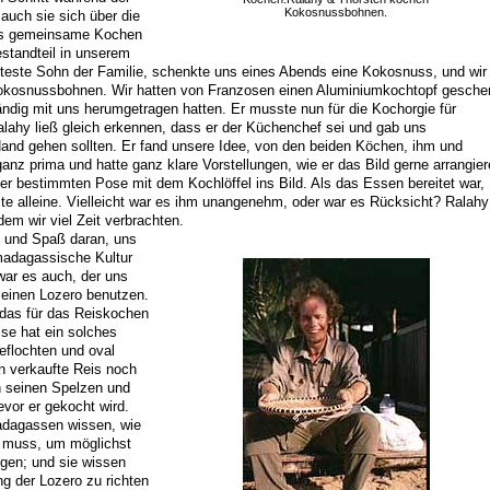
Kokosnussbohnen.
auch sie sich über die
Das gemeinsame Kochen
estandteil in unserem
teste Sohn der Familie, schenkte uns eines Abends eine Kokosnuss, und wir
kosnussbohnen. Wir hatten von Franzosen einen Aluminiumkochtopf gesche
dig mit uns herumgetragen hatten. Er musste nun für die Kochorgie für
lahy ließ gleich erkennen, dass er der Küchenchef sei und gab uns
and gehen sollten. Er fand unsere Idee, von den beiden Köchen, ihm und
nz prima und hatte ganz klare Vorstellungen, wie er das Bild gerne arrangie
einer bestimmten Pose mit dem Kochlöffel ins Bild. Als das Essen bereitet war,
ste alleine. Vielleicht war es ihm unangenehm, oder war es Rücksicht? Ralahy
em wir viel Zeit verbrachten.
d und Spaß daran, uns
madagassische Kultur
war es auch, der uns
 einen Lozero benutzen.
, das für das Reiskochen
sse hat ein solches
eflochten und oval
n verkaufte Reis noch
n seinen Spelzen und
vor er gekocht wird.
adagassen wissen, wie
n muss, um möglichst
ngen; und sie wissen
ng der Lozero zu richten