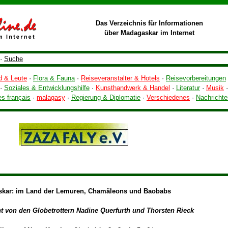
Das Verzeichnis für Informationen
über Madagaskar im Internet
·
Suche
d & Leute
·
Flora & Fauna
·
Reiseveranstalter & Hotels
·
Reisevorbereitungen
·
Soziales & Entwicklungshilfe
·
Kunsthandwerk & Handel
·
Literatur
·
Musik
·
es français
·
malagasy
·
Regierung & Diplomatie
·
Verschiedenes
·
Nachrichte
kar: im Land der Lemuren, Chamäleons und Baobabs
ht von den Globetrottern Nadine Querfurth und Thorsten Rieck