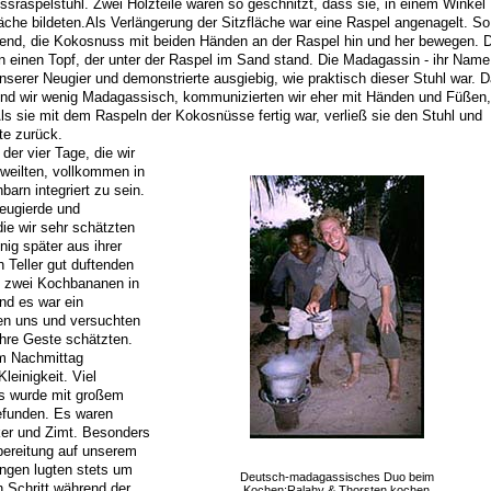
ssraspelstuhl. Zwei Holzteile waren so geschnitzt, dass sie, in einem Winkel
che bildeten.Als Verlängerung der Sitzfläche war eine Raspel angenagelt. So
zend, die Kokosnuss mit beiden Händen an der Raspel hin und her bewegen. 
in einen Topf, der unter der Raspel im Sand stand. Die Madagassin - ihr Name
 unserer Neugier und demonstrierte ausgiebig, wie praktisch dieser Stuhl war. 
und wir wenig Madagassisch, kommunizierten wir eher mit Händen und Füßen,
ls sie mit dem Raspeln der Kokosnüsse fertig war, verließ sie den Stuhl und
tte zurück.
der vier Tage, die wir
eilten, vollkommen in
arn integriert zu sein.
eugierde und
ie wir sehr schätzten
ig später aus ihrer
n Teller gut duftenden
n zwei Kochbananen in
nd es war ein
en uns und versuchten
ihre Geste schätzten.
m Nachmittag
leinigkeit. Viel
 es wurde mit großem
befunden. Es waren
er und Zimt. Besonders
bereitung auf unserem
ngen lugten stets um
Deutsch-madagassisches Duo beim
 Schritt während der
Kochen:Ralahy & Thorsten kochen