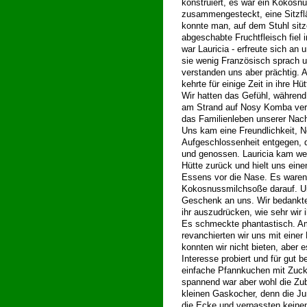
konstruiert, es war ein Kokosnu
zusammengesteckt, eine Sitzflä
konnte man, auf dem Stuhl sit
abgeschabte Fruchtfleisch fiel 
war Lauricia - erfreute sich an
sie wenig Französisch sprach 
verstanden uns aber prächtig. A
kehrte für einige Zeit in ihre Hü
Wir hatten das Gefühl, während 
am Strand auf Nosy Komba verw
das Familienleben unserer Nachb
Uns kam eine Freundlichkeit, N
Aufgeschlossenheit entgegen, d
und genossen. Lauricia kam wen
Hütte zurück und hielt uns eine
Essens vor die Nase. Es ware
Kokosnussmilchsoße darauf. U
Geschenk an uns. Wir bedankt
ihr auszudrücken, wie sehr wir 
Es schmeckte phantastisch. A
revanchierten wir uns mit einer K
konnten wir nicht bieten, aber
Interesse probiert und für gut 
einfache Pfannkuchen mit Zuck
spannend war aber wohl die Zu
kleinen Gaskocher, denn die Ju
die Ecke und verpassten keinen