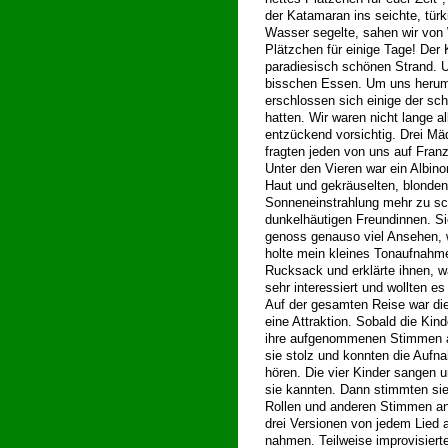
der Katamaran ins seichte, türk
Wasser segelte, sahen wir von 
Plätzchen für einige Tage! Der
paradiesisch schönen Strand. Un
bisschen Essen. Um uns herum 
erschlossen sich einige der sc
hatten. Wir waren nicht lange 
entzückend vorsichtig. Drei M
fragten jeden von uns auf Fran
Unter den Vieren war ein Albin
Haut und gekräuselten, blonden
Sonneneinstrahlung mehr zu sch
dunkelhäutigen Freundinnen. Sie
genoss genauso viel Ansehen, w
holte mein kleines Tonaufnahm
Rucksack und erklärte ihnen, w
sehr interessiert und wollten es
Auf der gesamten Reise war di
eine Attraktion. Sobald die Ki
ihre aufgenommenen Stimmen a
sie stolz und konnten die Aufn
hören. Die vier Kinder sangen un
sie kannten. Dann stimmten sie 
Rollen und anderen Stimmen an
drei Versionen von jedem Lied 
nahmen. Teilweise improvisiert