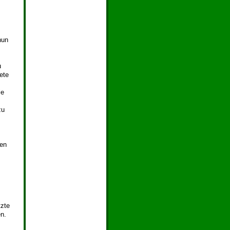
nun
u
ete
le
zu
men
tzte
n.