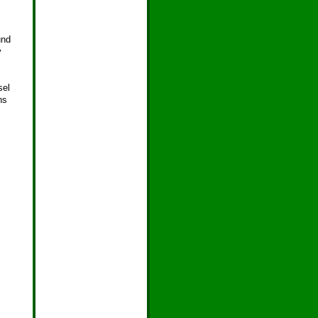
und
y
sel
ns